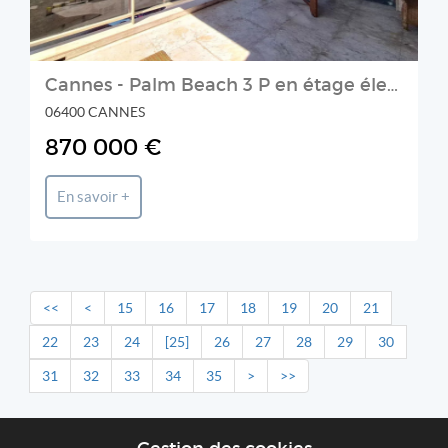
Cannes - Palm Beach 3 P en étage élevé
06400 CANNES
870 000 €
En savoir +
<<
<
15
16
17
18
19
20
21
22
23
24
[25]
26
27
28
29
30
31
32
33
34
35
>
>>