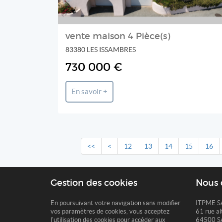
vente maison 4 Pièce(s)
83380 LES ISSAMBRES
730 000 €
En savoir +
<<
<
12
13
14
15
16
Gestion des cookies
Nous 
En poursuivant votre navigation sans modifier
ITPME S
vos paramètres de cookies, vous acceptez
61 rue al
l'utilisation des cookies pour accéder aux
64500 S