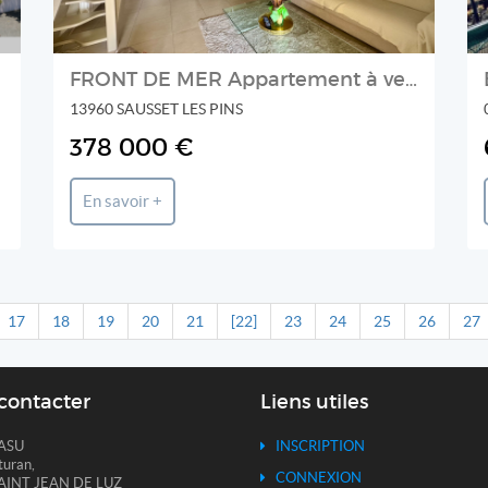
FRONT DE MER Appartement à vendre type T2 de 60 m2 et place de parking privative
13960 SAUSSET LES PINS
378 000 €
En savoir +
17
18
19
20
21
[22]
23
24
25
26
27
contacter
Liens utiles
ASU
INSCRIPTION
turan,
CONNEXION
AINT JEAN DE LUZ