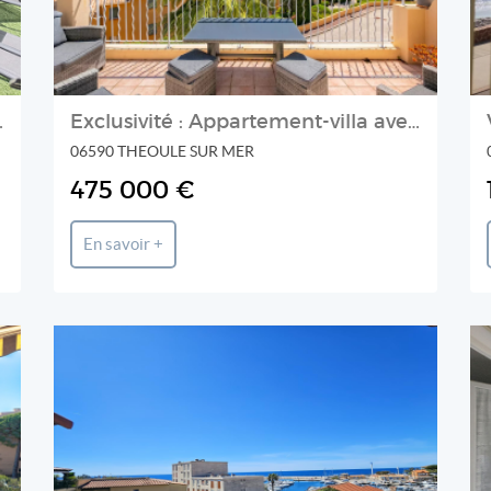
rnier étage + p
Exclusivité : Appartement-villa avec vue mer panoramique à Théou
06590 THEOULE SUR MER
475 000 €
En savoir +
IMMOBILIÈRE DU FORUM