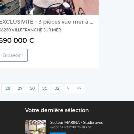
EXCLUSIVITÉ - 3 pièces vue mer à vendre - vieille ville
06230 VILLEFRANCHE SUR MER
690 000 €
En savoir +
28
29
30
31
32
>
>>
Votre dernière sélection
Secteur MARINA / Studio avec mezzanine
66750 SAINT CYPRIEN PLAGE