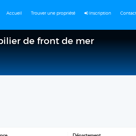
Accueil
Trouver une propriété
Inscription
Contac
bilier de front de mer
ence
Département