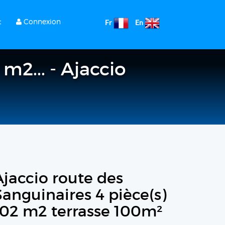
t
Connexion
Fr
En
m2... - Ajaccio
Ajaccio route des
Sanguinaires 4 pièce(s)
102 m2 terrasse 100m²