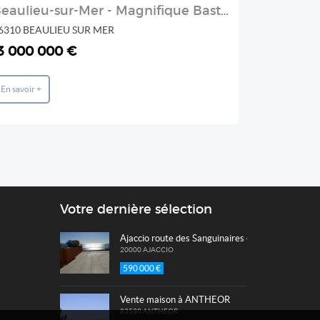
Beaulieu-sur-Mer - Magnifique Bastide
CANNES -
6310 BEAULIEU SUR MER
06400 CAN
3 000 000 €
1 700 00
En savoir +
En savoir +
Votre dernière sélection
Ajaccio route des Sanguinaires 4 pièce(s) 102 
20000 AJACCIO
590 000 €
Vente maison à ANTHEOR
83530 ANTHEOR