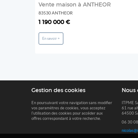
Vente maison à ANTHEOR
83530 ANTHEOR
1 190 000 €
En savoir +
Gestion des cookies
Nous 
En poursuivant votre navigation sans modifier
ITPME S
vos paramètres de cookies, vous acceptez
61 rue al
l'utilisation des cookies pour accéder aux
64500 S
offres correspondant à votre recherche.
06 30 08
nicolas@