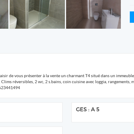
plaisir de vous présenter à la vente un charmant T4 situé dans un immeub
lims réversibles, 2 wc, 2 s.bains, coin cuisine avec loggia, rangements, mob
 0623441494
GES : A 5