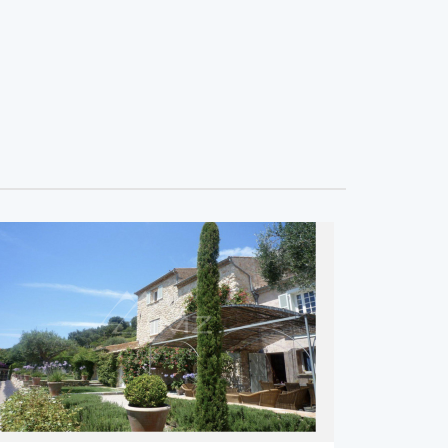
REF: MZISJ1114
MICHAËL ZINGRAF REAL ESTATE CHRISTIE'S - SAINT
JEAN CAP FERRAT
2