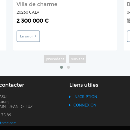
Villa de charme
20260 CALVI
0
2 300 000 €
1
En savoir +
precedent
suivant
contacter
Liens utiles
ASU
INSCRIPTION
turan,
CONNEXION
AINT JEAN DE LUZ
 75 89
itpme.com