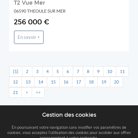
T2 Vue Mer
06590 THEOULE SUR MER
256 000 €
En savoir +
[1]
2
3
4
5
6
7
8
9
10
11
12
13
14
15
16
17
18
19
20
21
>
>>
Gestion des cookies
En poursuivant votre navigation sans modifier vos paramètres de
cookies, vous acceptez l'utilisation des cookies pour accéder aux offres
correspondant à votre recherche.