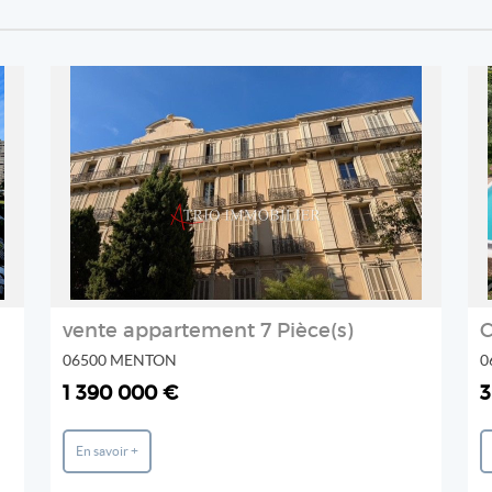
REF: 510V2709A
ATRIO IMMOBILIER
2
vente appartement 7 Pièce(s)
06500 MENTON
0
1 390 000 €
3
En savoir +