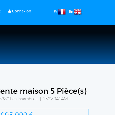
t
Connexion
Fr
En
vente maison 5 Pièce(s)
3380 Les Issambres | 152V3414M
995 000 €