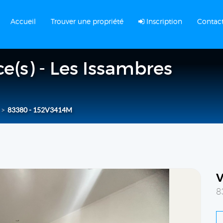
Accueil
Trouver une propriété
Inscription
Contac
e(s) - Les Issambres
83380 - 152V3414M
8