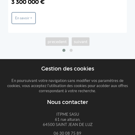
3 300 000 €
En savoir +
precedent
suivant
Gestion des cookies
En poursuivant votre navigation sans modifier vos paramètres de
cookies, vous acceptez l'utilisation des cookies pour accéder aux offres
correspondant à votre recherche.
Nous contacter
ITPME SASU
61 rue alturan,
64500 SAINT JEAN DE LUZ
06 30 08 75 89