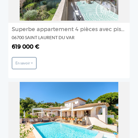
Superbe appartement 4 pièces avec piscine à Saint-Laurent-du-Var
06700 SAINT LAURENT DU VAR
619 000 €
En savoir +
REF: 489V1178M
STIL IMMOBILIER
2