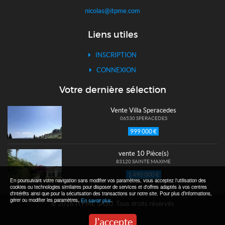
nicolas@itpme.com
Liens utiles
INSCRIPTION
CONNEXION
Votre dernière sélection
Vente Villa Speracedes
06530 SPERACEDES
999 000 €
vente 10 Pièce(s)
83120 SAINTE MAXIME
1 490 000 €
En poursuivant votre navigation sans modifier vos paramètres, vous acceptez l'utilisation des
cookies ou technologies similaires pour disposer de services et d'offres adaptés à vos centres
d'intérêts ainsi que pour la sécurisation des transactions sur notre site. Pour plus d’informations,
gérer ou modifier les paramètres,
.
En savoir plus
© 2016 ITPME SASU, Tous droits réservés
J'accepte
Mentions légales