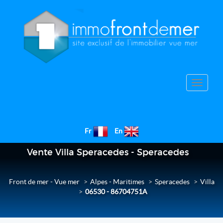
Toggle
navigat
Fr
En
Vente Villa Speracedes - Speracedes
Front de mer - Vue mer
Alpes - Maritimes
Speracedes
Villa
06530 - 86704751A