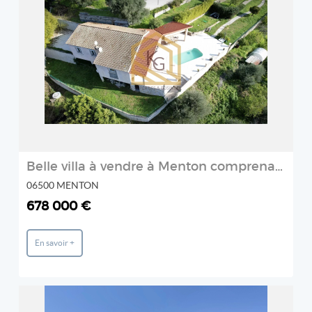
REF: W3515
K&G International Properties
2
Belle villa à vendre à Menton comprenant 3 chambres piscine et v
06500 MENTON
678 000 €
En savoir +
REF: 510V2600A