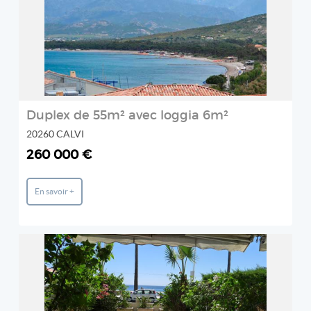
Duplex de 55m² avec loggia 6m²
20260 CALVI
260 000 €
En savoir +
REF: 450V725A
PRESTIGIMMO
2