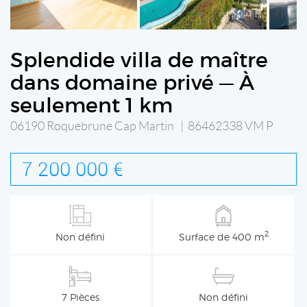
Splendide villa de maître
dans domaine privé — À
seulement 1 km
06190 Roquebrune Cap Martin | 86462338 VM P
7 200 000 €
2
Non défini
Surface de 400 m
7 Pièces
Non défini