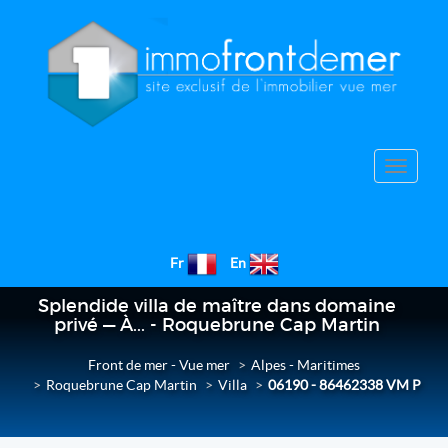
Toggle
navigat
Fr
En
Splendide villa de maître dans domaine
privé — À... - Roquebrune Cap Martin
Front de mer - Vue mer
Alpes - Maritimes
Roquebrune Cap Martin
Villa
06190 - 86462338 VM P