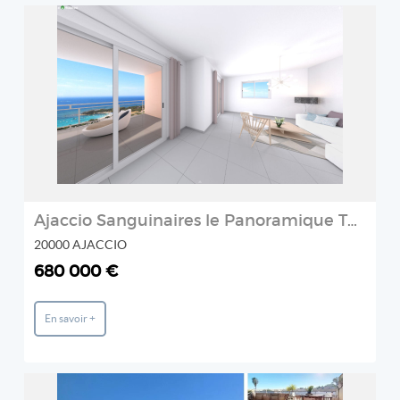
REF: EMTMAA5847
Prestige et Chateaux
2
Ajaccio Sanguinaires le Panoramique T4 récent 102.17 m2 belle vue mer 350m² de terrasse
20000 AJACCIO
680 000 €
En savoir +