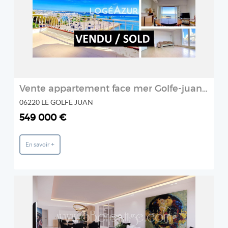
2
Vente appartement face mer Golfe-juan en dernier étage
06220 LE GOLFE JUAN
549 000 €
En savoir +
REF: 3864922
SB Prestige
2