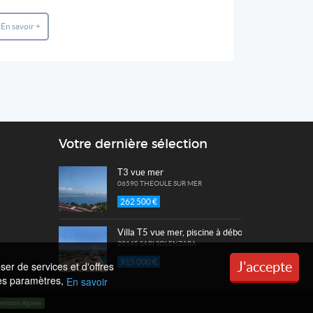
En savoir +
En savoir +
Votre dernière sélection
T3 vue mer
06590 THEOULE SUR MER
262 500 €
Villa T5 vue mer, piscine à débordement
20145 SARI SOLENZARA
915 000 €
J'accepte
ser de services et d'offres
 les paramètres,
En savoir
entions légales