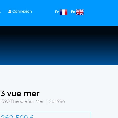
t
Connexion
Fr
En
T3 vue mer
6590 Theoule Sur Mer | 261986
262 500 €