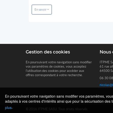
En savoir +
Gestion des cookies
Nous 
En poursuivant votre navigation sans modifier
ITPME S
vos paramètres de cookies, vous acceptez
61 rue al
l'utilisation des cookies pour accéder aux
64500 S
offres correspondant à votre recherche.
06 30 08
nicolas@
En poursuivant votre navigation sans modifier vos paramètres, vous a
adaptés à vos centres d'intérêts ainsi que pour la sécurisation des 
.
plus
© 2016 ITPME SASU, Tous droits réservés