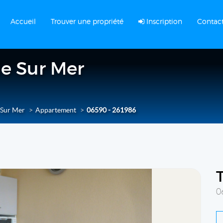
Accueil
Trouver une propriété
Inscription
Contac
le Sur Mer
 Sur Mer
Appartement
06590 - 261986
0