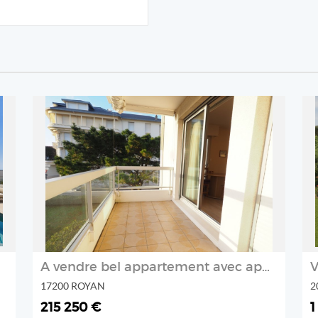
REF: 218002
IMMOCEAN
2
A vendre bel appartement avec aperçu mer
17200 ROYAN
2
215 250 €
1