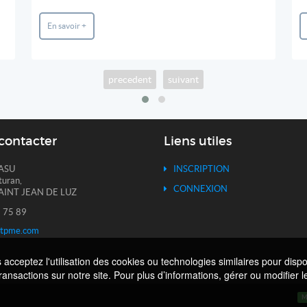
En savoir +
precedent
suivant
contacter
Liens utiles
ASU
INSCRIPTION
turan,
CONNEXION
AINT JEAN DE LUZ
 75 89
itpme.com
cceptez l'utilisation des cookies ou technologies similaires pour dispo
transactions sur notre site. Pour plus d’informations, gérer ou modifier
M