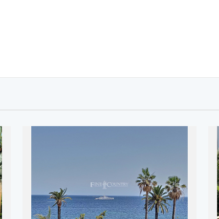
REF: 85620513
Fine & Country
2