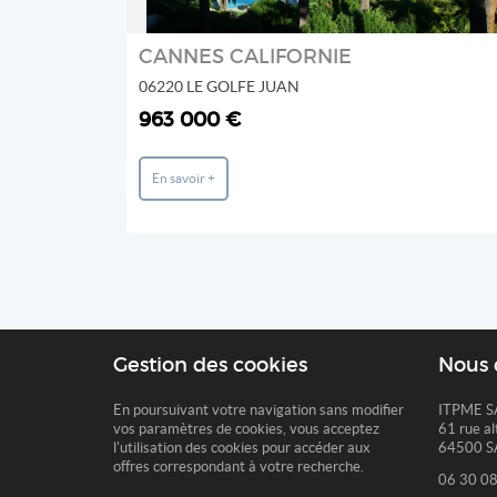
CANNES CALIFORNIE
06220 LE GOLFE JUAN
963 000 €
En savoir +
Gestion des cookies
Nous 
En poursuivant votre navigation sans modifier
ITPME S
vos paramètres de cookies, vous acceptez
61 rue al
l'utilisation des cookies pour accéder aux
64500 S
offres correspondant à votre recherche.
06 30 08