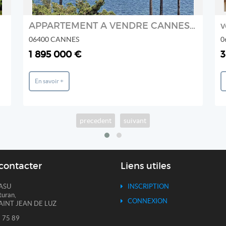
APPARTEMENT A VENDRE CANNES PALM BEACH
v
06400 CANNES
0
1 895 000 €
3
En savoir +
precedent
suivant
contacter
Liens utiles
ASU
INSCRIPTION
turan,
CONNEXION
AINT JEAN DE LUZ
 75 89