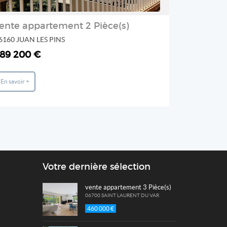
ente appartement 2 Pièce(s)
6160 JUAN LES PINS
06740 CHA
89 200 €
3 000 0
En savoir +
En savoir +
Votre dernière sélection
vente appartement 3 Pièce(s)
06700 SAINT LAURENT DU VAR
460 000 €