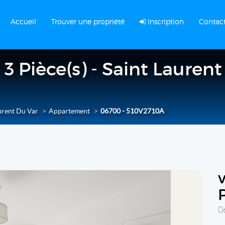
Accueil
Trouver une propriété
Inscription
Contac
 Pièce(s) - Saint Laurent
urent Du Var
Appartement
06700 - 510V2710A
0