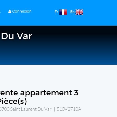
t
Connexion
Fr
En
 Du Var
vente appartement 3
Pièce(s)
6700 Saint Laurent Du Var | 510V2710A