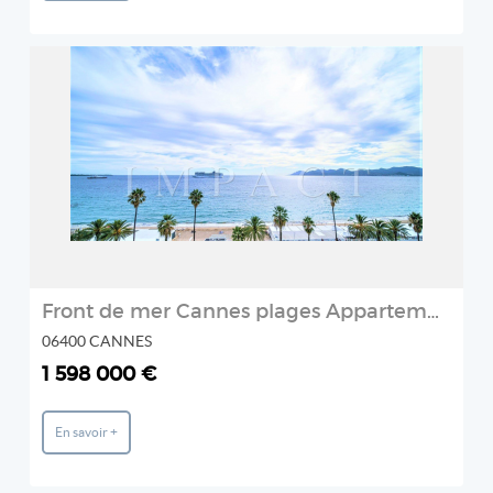
REF: 979 MC
Agence IMPACT
2
Front de mer Cannes plages Appartement 4 pièces état neuf à ven
06400 CANNES
1 598 000 €
En savoir +