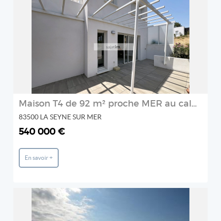
REF: VILLA2TAMA-SAJATIM
SAJATIM
2
Maison T4 de 92 m² proche MER au calme
83500 LA SEYNE SUR MER
540 000 €
En savoir +
REF: 01071
AGAY ESTATE