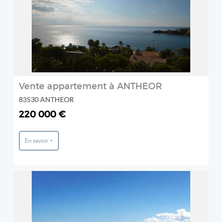
2
Vente appartement à ANTHEOR
83530 ANTHEOR
220 000 €
En savoir +
REF: 450V728A
PRESTIGIMMO
2