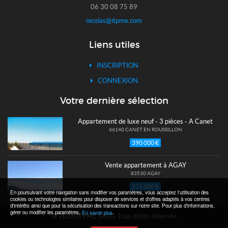
06 30 08 75 89
nicolas@itpme.com
Liens utiles
INSCRIPTION
CONNEXION
Votre dernière sélection
Appartement de luxe neuf - 3 pièces - A Canet
66140 CANET EN ROUSSILLON
390 000 €
Vente appartement à AGAY
83530 AGAY
225 000 €
En poursuivant votre navigation sans modifier vos paramètres, vous acceptez l'utilisation des
cookies ou technologies similaires pour disposer de services et d'offres adaptés à vos centres
d'intérêts ainsi que pour la sécurisation des transactions sur notre site. Pour plus d’informations,
gérer ou modifier les paramètres,
.
En savoir plus
© 2016 ITPME SASU, Tous droits réservés