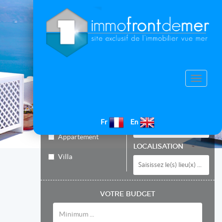
Site exclusif de
l’immobilier de front
de mer
Toggle
navigati
DÉPARTEMENT
TYPE DE BIEN
Fr
En
Appartement
LOCALISATION
Villa
VOTRE BUDGET