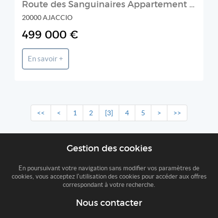
Route des Sanguinaires Appartement duplex 4 pièce(s) 125m² belle vue mer
20000 AJACCIO
499 000 €
En savoir +
<<
<
1
2
[3]
4
5
>
>>
Gestion des cookies
En poursuivant votre navigation sans modifier vos paramètres de
cookies, vous acceptez l'utilisation des cookies pour accéder aux offres
correspondant à votre recherche.
Nous contacter