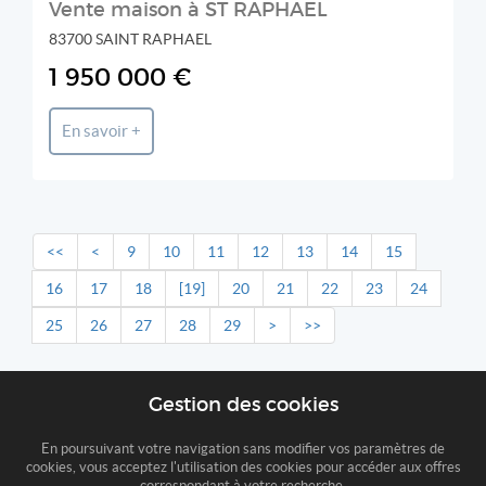
Vente maison à ST RAPHAEL
83700 SAINT RAPHAEL
1 950 000 €
En savoir +
<<
<
9
10
11
12
13
14
15
16
17
18
[19]
20
21
22
23
24
25
26
27
28
29
>
>>
Gestion des cookies
En poursuivant votre navigation sans modifier vos paramètres de
cookies, vous acceptez l'utilisation des cookies pour accéder aux offres
correspondant à votre recherche.