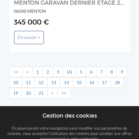
MENTON GARAVAN DERNIER ETAGE 2 PIECES vue Mer Panoramique
06500 MENTON
345 000 €
En savoir +
<<
<
1
2
3
[4]
5
6
7
8
9
10
11
12
13
14
15
16
17
18
19
20
21
>
>>
Gestion des cookies
En poursuivant votre navigation sans modifier vos paramètres de
cookies, vous acceptez l'utilisation des cookies pour accéder aux offres
correspondant à votre recherche.