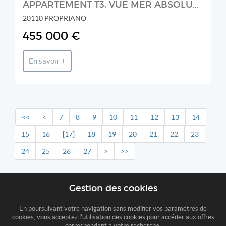
APPARTEMENT T3, VUE MER ABSOLUE EN PREMIERE LIGNE RESIDENC
20110 PROPRIANO
455 000 €
En savoir +
<<
<
7
8
9
10
11
12
13
14
15
16
[17]
18
19
20
21
22
23
24
25
26
27
>
>>
Gestion des cookies
En poursuivant votre navigation sans modifier vos paramètres de
cookies, vous acceptez l'utilisation des cookies pour accéder aux offres
correspondant à votre recherche.